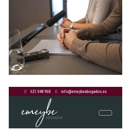
621 048 968
info@emeybeabogados.es