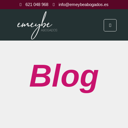
621 048 968
info@emeybeabogados.es
Blog