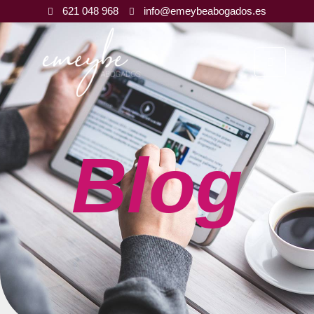
621 048 968
info@emeybeabogados.es
Blog