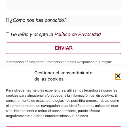
He leído y acepto la
Política de Privacidad
ENVIAR
Información básica sobre Protección de datos Responsable: Emeybe
Abogados; Finalidad: Atender su solicitud y enviarle comunicaciones
Gestionar el consentimiento
comerciales; Legitimación: Ejecución de un contrato, consentimiento del
interesado, interés legítimo del Responsable; Destinatarios: No se cederán
de las cookies
datos a terceros, salvo obligación legal; Derechos: Tiene derecho a
acceder, rectificar y suprimir los datos, así como otros derechos, indicados
Para ofrecer las mejores experiencias, utilizamos tecnologías como las
en la información adicional, que puede ejercer dirigiéndose a
cookies para almacenar y/o acceder a la información del dispositivo. El
info@emeybeabogados.es
o Avenida de la Constitución, 23 (Granada);
consentimiento de estas tecnologías nos permitirá procesar datos como
Procedencia: El propio interesado; Información adicional:
el comportamiento de navegación o las identificaciones únicas en este
www.emeybeabogados.es
.
sitio. No consentir o retirar el consentimiento, puede afectar
negativamente a ciertas características y funciones.