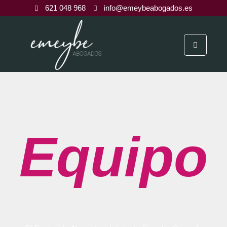
621 048 968
info@emeybeabogados.es
Equipo