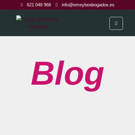
621 048 968
info@emeybeabogados.es
Blog