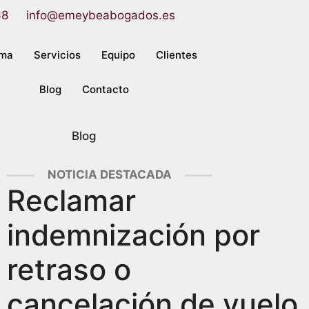
68
info@emeybeabogados.es
rma
Servicios
Equipo
Clientes
Blog
Contacto
Blog
NOTICIA DESTACADA
Reclamar
indemnización por
retraso o
cancelación de vuelo