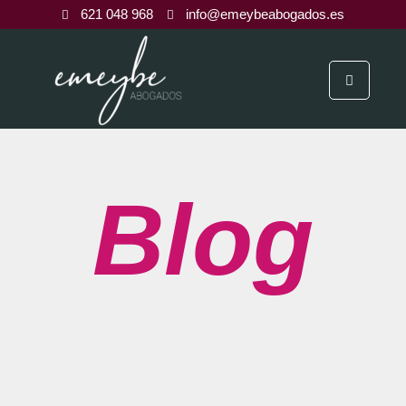
621 048 968
info@emeybeabogados.es
Blog