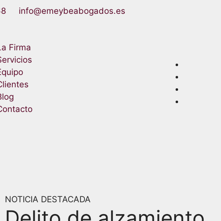
68
info@emeybeabogados.es
La Firma
Servicios
Equipo
Clientes
Blog
Contacto
NOTICIA DESTACADA
Delito de alzamiento