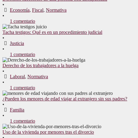
•
Economía
,
Fiscal
,
Normativa
•
1 comentario
Tacha testigos: Qué es en un procedimiento judicial
•
Justicia
•
1 comentario
Derecho de los trabajadores a la huelga
•
Laboral
,
Normativa
•
1 comentario
¿Pueden los menores de edad viajar al extranjero sin sus padres?
•
Familia
•
1 comentario
Uso de la vivienda por menores tras el divorcio
•