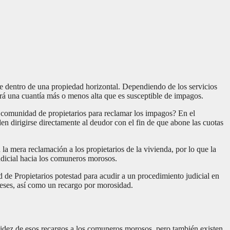
e dentro de una propiedad horizontal. Dependiendo de los servicios
rá una cuantía más o menos alta que es susceptible de impagos.
a comunidad de propietarios para reclamar los impagos? En el
 dirigirse directamente al deudor con el fin de que abone las cuotas
 mera reclamación a los propietarios de la vivienda, por lo que la
udicial hacia los comuneros morosos.
d de Propietarios potestad para acudir a un procedimiento judicial en
ereses, así como un recargo por morosidad.
validez de esos recargos a los comuneros morosos, pero también existen