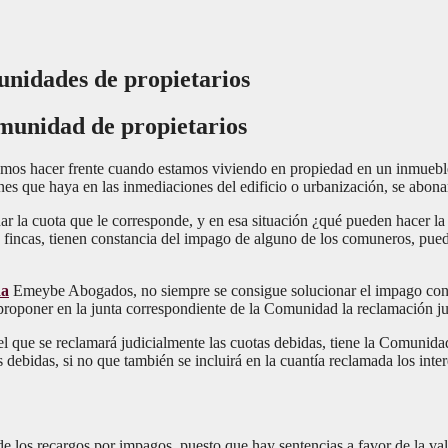
nidades de propietarios
omunidad de propietarios
bemos hacer frente cuando estamos viviendo en propiedad en un inmuebl
es que haya en las inmediaciones del edificio o urbanización, se abona
ar la cuota que le corresponde, y en esa situación ¿qué pueden hacer l
incas, tienen constancia del impago de alguno de los comuneros, pueden
da
Emeybe Abogados, no siempre se consigue solucionar el impago con la
 proponer en la junta correspondiente de la Comunidad la reclamación j
el que se reclamará judicialmente las cuotas debidas, tiene la Comunida
 debidas, si no que también se incluirá en la cuantía reclamada los int
d de los recargos por impagos, puesto que hay sentencias a favor de la 