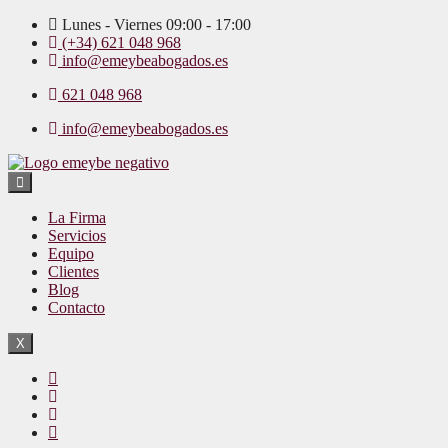
Lunes - Viernes 09:00 - 17:00
(+34) 621 048 968
info@emeybeabogados.es
621 048 968
info@emeybeabogados.es
La Firma
Servicios
Equipo
Clientes
Blog
Contacto
X