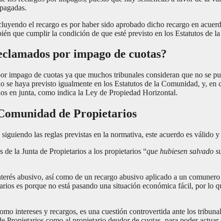
mpagadas.
ncluyendo el recargo es por haber sido aprobado dicho recargo en acuer
ién que cumplir la condición de que esté previsto en los Estatutos de 
reclamados por impago de cuotas?
por impago de cuotas ya que muchos tribunales consideran que no se pue
no se haya previsto igualmente en los Estatutos de la Comunidad, y, en 
dos en junta, como indica la Ley de Propiedad Horizontal.
 Comunidad de Propietarios
guiendo las reglas previstas en la normativa, este acuerdo es válido y 
de la Junta de Propietarios a los propietarios “
que hubiesen salvado su
nterés abusivo, así como de un recargo abusivo aplicado a un comuner
ios es porque no está pasando una situación económica fácil, por lo qu
mo intereses y recargos, es una cuestión controvertida ante los tribuna
 Propietarios como al propietario deudor de cuotas, para poder actuar