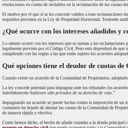
resoluciones en contra de incluirlos en la reclamación de las cuotas i
El motivo por el que sí se les concede validez a esas reclamaciones i
requisitos previstos en la Ley de Propiedad Horizontal. Teniendo tamb
¿Qué ocurre con los intereses añadidos y 
Lo mismo ocurre con los intereses que se suman a las reclamaciones 
legalmente previsto por el Código Civil. Pero esto dependerá de que 
cumpliendo con las reglas a las que están sujetos los acuerdos adopta
Qué opciones tiene el deudor de cuotas de
Cuando existe un acuerdo de la Comunidad de Propietarios, adoptado si
La ley concede potestad para impugnar ante los tribunales los acuerdos 
indebidamente hubiesen sido privados de su derecho de voto
.”
Impugnando un acuerdo se puede luchar contra la imposición de un i
comunero ha dejado de abonar las cuotas de la Comunidad de Propietar
de manera rápida y efectiva.
Como hemos dicho, el hecho de añadir cuantías a la deuda principal co
experto en derecho civil
que pueda aconsejar tanto a la Comunidad de