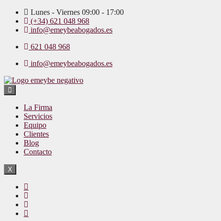
Lunes - Viernes 09:00 - 17:00
(+34) 621 048 968
info@emeybeabogados.es
621 048 968
info@emeybeabogados.es
La Firma
Servicios
Equipo
Clientes
Blog
Contacto
X