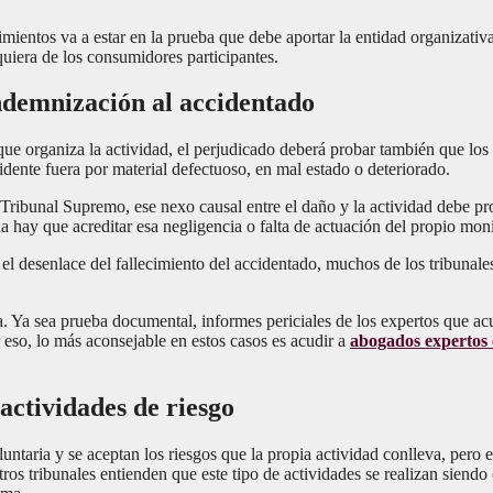
imientos va a estar en la prueba que debe aportar la entidad organizativ
quiera de los consumidores participantes.
ndemnización al accidentado
ue organiza la actividad, el perjudicado deberá probar también que los
idente fuera por material defectuoso, en mal estado o deteriorado.
ribunal Supremo, ese nexo causal entre el daño y la actividad debe pro
 hay que acreditar esa negligencia o falta de actuación del propio moni
n el desenlace del fallecimiento del accidentado, muchos de los tribuna
a. Ya sea prueba documental, informes periciales de los expertos que acu
or eso, lo más aconsejable en estos casos es acudir a
abogados expertos e
 actividades de riesgo
untaria y se aceptan los riesgos que la propia actividad conlleva, pero 
ros tribunales entienden que este tipo de actividades se realizan siendo 