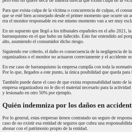
pero esto no quiere decir de manera directa que exista culpa de la víct
Para que exista culpa de la víctima o concurrencia de culpas, el cons
que se esté bien aconsejado desde el primer momento que ocurre un ac
era el monitor responsable en ese mismo momento van a ser muy esclar
En un supuesto que llegó a los tribunales españoles en el año 2021, la
barranquismo en el que hubo un fallecido. Esto fue entendido así porqu
alto, asumiendo el consumidor dicho riesgo.
Siguiendo ese criterio, el daño es consecuencia de la negligencia de la
organizadora o el monitor no actuaron correctamente y el accidente se
En ese caso de barranquismo la empresa cumplía con toda la normativa,
Por lo que, llegados a este punto, la única posibilidad que queda para 
También puede darse el caso de que exista responsabilidad tanto de la
empresa organizadora no le dio el material necesario para la actividad
y lesionado en otro 50% por ejemplo.
Quién indemniza por los daños en accidente
Por lo general, estas empresas tienen contratado un seguro de responsa
caso de no existir esa entidad de seguros que cubra una responsabilid
abonar con el patrimonio propio de la entidad.