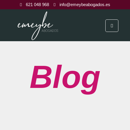
621 048 968
info@emeybeabogados.es
Blog