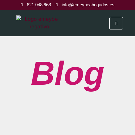
621 048 968
info@emeybeabogados.es
Blog