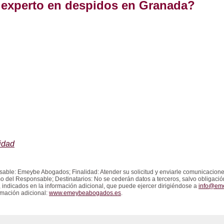
 experto en despidos en Granada?
cidad
able: Emeybe Abogados; Finalidad: Atender su solicitud y enviarle comunicacione
imo del Responsable; Destinatarios: No se cederán datos a terceros, salvo obligaci
os, indicados en la información adicional, que puede ejercer dirigiéndose a
info@em
rmación adicional:
www.emeybeabogados.es
.