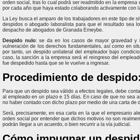
orden social, tras lo cual podrá ser readmitido en la empres
por cada año que haya estado colaborando activamente con l
La Ley busca el amparo de los trabajadores en este tipo de s
despidos o abogado laboralista para que el resultado sea l
despacho de abogados de Granada Emeybe.
Despido nulo
: se da en los casos de mayor gravedad y h
vulneración de los derechos fundamentales, así como en sit
por tanto, un despido unilateral del empleador bajo condici
caso, la sanción a la empresa será el reingreso del emple
fue despedido hasta que se le vuelve a ingresar.
Procedimiento de despido:
Para que un despido sea válido a efectos legales, debe cont
al empleado en un plazo e 15 días. En caso de que no sea a
no haber contado con dicho plazo por medio de una carta de 
Será, precisamente, en esa carta en la que el empresario ale
orden social por entender que dichos motivos no son realmen
podrán llegar a un acuerdo, o bien recurrir a la vía judicial.
Cómo impugnar un despi