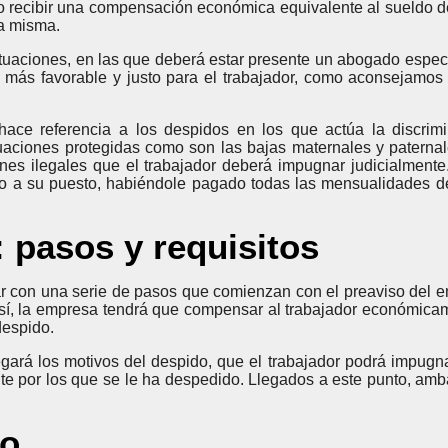
a o recibir una compensación económica equivalente al sueldo d
a misma.
ituaciones, en las que deberá estar presente un abogado especi
o más favorable y justo para el trabajador, como aconsejamos
ace referencia a los despidos en los que actúa la discrim
uaciones protegidas como son las bajas maternales y paternal
ones ilegales que el trabajador deberá impugnar judicialmente
ado a su puesto, habiéndole pagado todas las mensualidades 
 pasos y requisitos
ar con una serie de pasos que comienzan con el preaviso del 
sí, la empresa tendrá que compensar al trabajador económica
despido.
gará los motivos del despido, que el trabajador podrá impugna
te por los que se le ha despedido. Llegados a este punto, amb
do