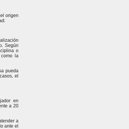
el origen
ad:
alización
do. Según
ciplina o
í como la
esa pueda
casos, el
jador en
ente a 20
atender a
o ante el