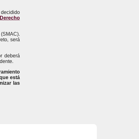
 decidido
 Derecho
n (SMAC).
eto, será
or deberá
dente.
ramiento
 que está
izar las