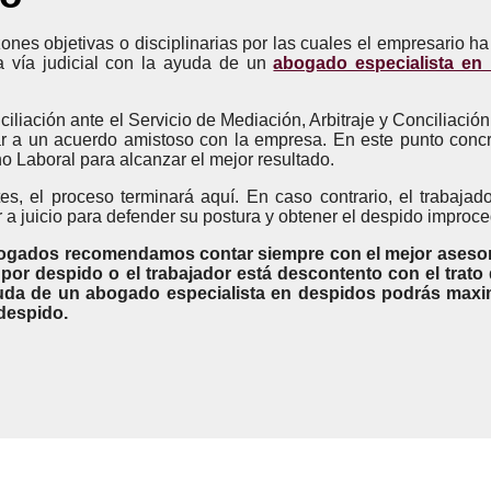
zones objetivas o disciplinarias por las cuales el empresario ha
 la vía judicial con la ayuda de un
abogado especialista en
ciliación ante el Servicio de Mediación, Arbitraje y Conciliació
ar a un acuerdo amistoso con la empresa. En este punto concr
 Laboral para alcanzar el mejor resultado.
s, el proceso terminará aquí. En caso contrario, el trabajad
a juicio para defender su postura y obtener el despido improce
ados recomendamos contar siempre con el mejor aseso
or despido o el trabajador está descontento con el trato
uda de un abogado especialista en despidos podrás maxim
 despido.