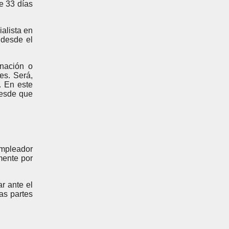
e 33 días
alista en
 desde el
inación o
es. Será,
. En este
desde que
empleador
mente por
r ante el
as partes