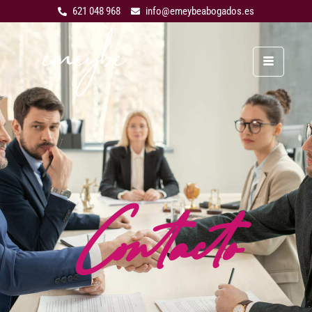
621 048 968
info@emeybeabogados.es
Contacto