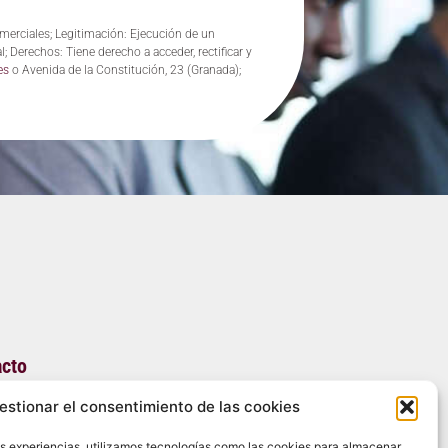
erciales; Legitimación: Ejecución de un
; Derechos: Tiene derecho a acceder, rectificar y
es
o Avenida de la Constitución, 23 (Granada);
acto
estionar el consentimiento de las cookies
enida Constitución, 23
es experiencias, utilizamos tecnologías como las cookies para almacenar