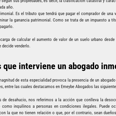
 según sus propiedades, es decir, la clasificación catastral y carac
ada año.
imonial. Es el tributo que tendrá que pagar el comprador de una 
nar la ganancia patrimonial. Como se trata de un impuesto a tít
pagarlo.
ncarga de calcular el aumento de valor de un suelo urbano desd
e decide venderlo.
s que interviene un abogado inmo
gnitud de esta especialidad provoca la presencia de un abogado 
nes, entre las cuales destacamos en Emeybe Abogados las siguiente
 de desahucio, nos referimos a la acción que conlleva la desocu
ne como inquilinos a personas en condiciones ilegales. Puede oc
on la que no tienen relación o que, por el contrario, sean dueños