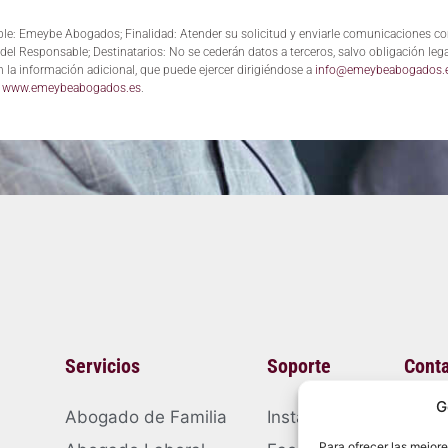
le: Emeybe Abogados; Finalidad: Atender su solicitud y enviarle comunicaciones com
del Responsable; Destinatarios: No se cederán datos a terceros, salvo obligación legal
n la información adicional, que puede ejercer dirigiéndose a
info@emeybeabogados.
:
www.emeybeabogados.es
.
Servicios
Soporte
Cont
G
Abogado de Familia
Instagram
Av
Para ofrecer las mejor