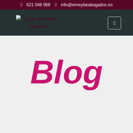
621 048 968
info@emeybeabogados.es
Blog