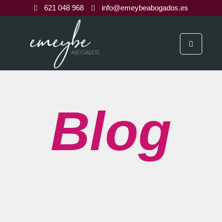
621 048 968
info@emeybeabogados.es
Blog