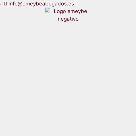
8
info@emeybeabogados.es