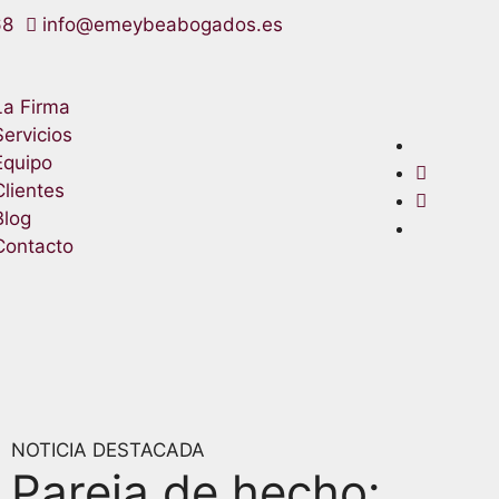
68
info@emeybeabogados.es
La Firma
Servicios
Equipo
Clientes
Blog
Contacto
NOTICIA DESTACADA
Pareja de hecho: