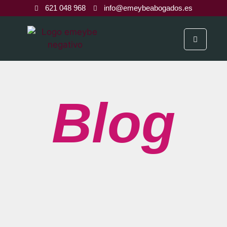
621 048 968
info@emeybeabogados.es
Blog