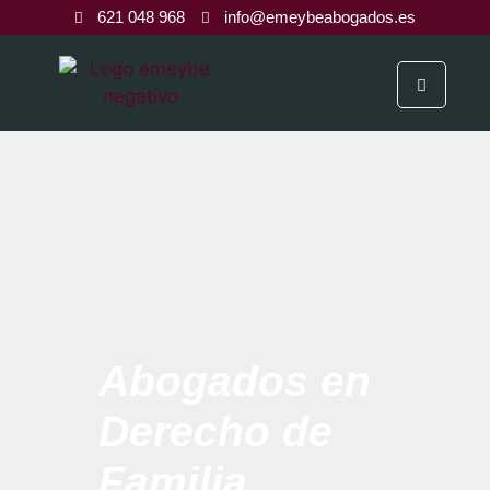
621 048 968
info@emeybeabogados.es
Abogados en
Derecho de
Familia