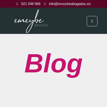
621 048 968
info@emeybeabogados.es
Blog