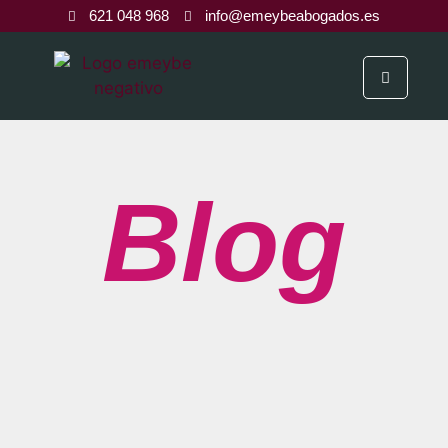
621 048 968
info@emeybeabogados.es
Blog