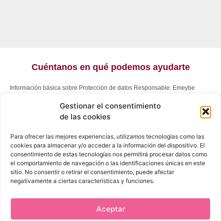
Cuéntanos en qué podemos ayudarte
Información básica sobre Protección de datos Responsable: Emeybe
Abogados; Finalidad: Atender su solicitud y enviarle comunicaciones
Gestionar el consentimiento
comerciales; Legitimación: Ejecución de un contrato, consentimiento del
interesado, interés legítimo del Responsable; Destinatarios: No se cederán
de las cookies
datos a terceros, salvo obligación legal; Derechos: Tiene derecho a
acceder, rectificar y suprimir los datos, así como otros derechos, indicados
Para ofrecer las mejores experiencias, utilizamos tecnologías como las
en la información adicional, que puede ejercer dirigiéndose a
cookies para almacenar y/o acceder a la información del dispositivo. El
info@emeybeabogados.es
o Avenida de la Constitución, 23 (Granada);
consentimiento de estas tecnologías nos permitirá procesar datos como
Procedencia: El propio interesado; Información adicional:
el comportamiento de navegación o las identificaciones únicas en este
www.emeybeabogados.es
.
sitio. No consentir o retirar el consentimiento, puede afectar
negativamente a ciertas características y funciones.
Aceptar