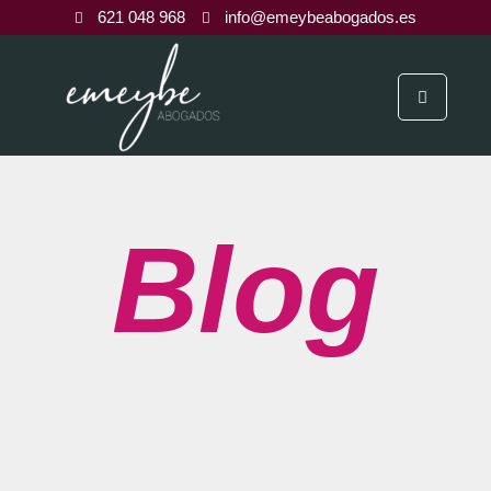
621 048 968
info@emeybeabogados.es
Blog