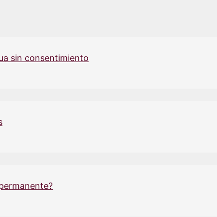
ua sin consentimiento
s
 permanente?