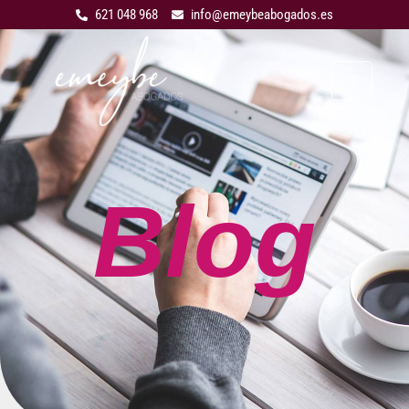
621 048 968
info@emeybeabogados.es
Blog