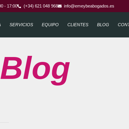
00 - 17:00
(+34) 621 048 968
info@emeybeabogados.es
A
SERVICIOS
EQUIPO
CLIENTES
BLOG
CON
Blog