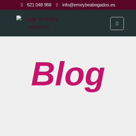
621 048 968
info@emeybeabogados.es
Blog