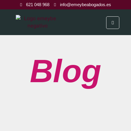
621 048 968
info@emeybeabogados.es
Blog