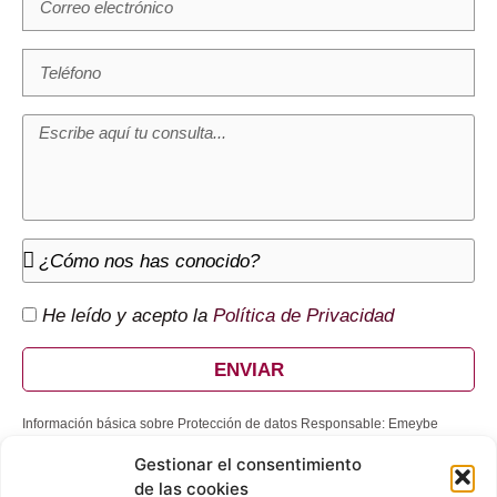
He leído y acepto la
Política de Privacidad
ENVIAR
Información básica sobre Protección de datos Responsable: Emeybe
Abogados; Finalidad: Atender su solicitud y enviarle comunicaciones
Gestionar el consentimiento
comerciales; Legitimación: Ejecución de un contrato, consentimiento del
interesado, interés legítimo del Responsable; Destinatarios: No se cederán
de las cookies