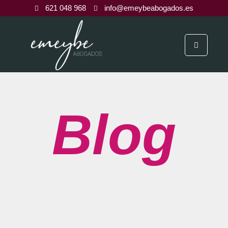
621 048 968
info@emeybeabogados.es
Blog