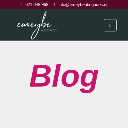
621 048 968
info@emeybeabogados.es
Blog