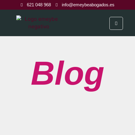
621 048 968
info@emeybeabogados.es
Blog