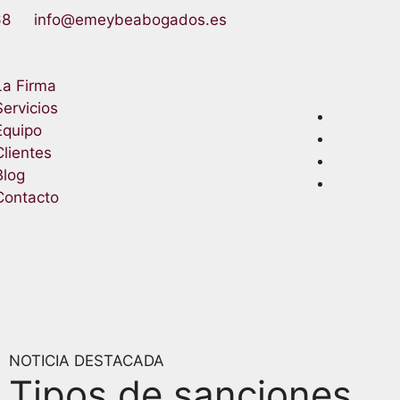
68
info@emeybeabogados.es
La Firma
Servicios
Equipo
Clientes
Blog
Contacto
NOTICIA DESTACADA
Tipos de sanciones