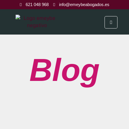
621 048 968
info@emeybeabogados.es
Blog