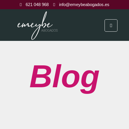
621 048 968
info@emeybeabogados.es
Blog