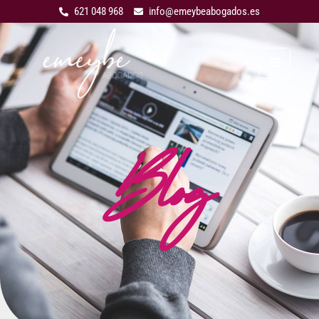
621 048 968
info@emeybeabogados.es
Blog