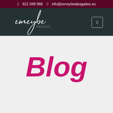
621 048 968
info@emeybeabogados.es
Blog