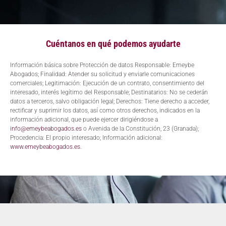
Cuéntanos en qué podemos ayudarte
Información básica sobre Protección de datos Responsable: Emeybe
Abogados; Finalidad: Atender su solicitud y enviarle comunicaciones
comerciales; Legitimación: Ejecución de un contrato, consentimiento del
interesado, interés legítimo del Responsable; Destinatarios: No se cederán
datos a terceros, salvo obligación legal; Derechos: Tiene derecho a acceder,
rectificar y suprimir los datos, así como otros derechos, indicados en la
información adicional, que puede ejercer dirigiéndose a
info@emeybeabogados.es
o Avenida de la Constitución, 23 (Granada);
Procedencia: El propio interesado; Información adicional:
www.emeybeabogados.es
.