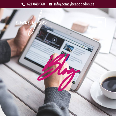
621 048 968
info@emeybeabogados.es
Blog