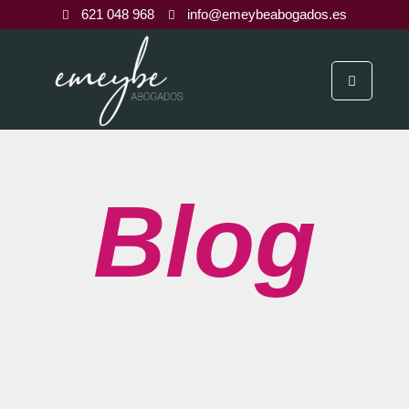
621 048 968
info@emeybeabogados.es
Blog