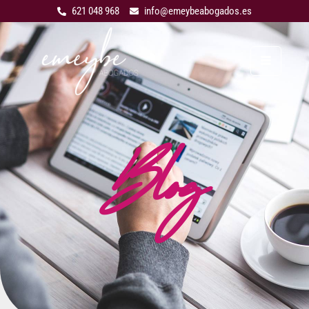
621 048 968
info@emeybeabogados.es
Blog