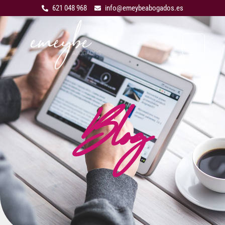
621 048 968
info@emeybeabogados.es
Blog