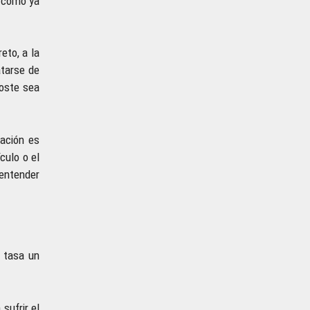
, como ya
eto, a la
atarse de
coste sea
ración es
culo o el
entender
e tasa un
sufrir el