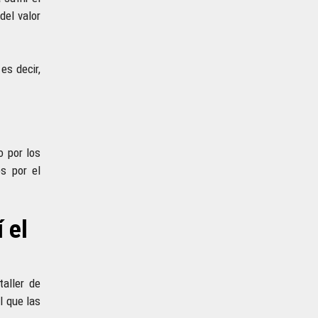
del valor
es decir,
o por los
s por el
 el
aller de
l que las