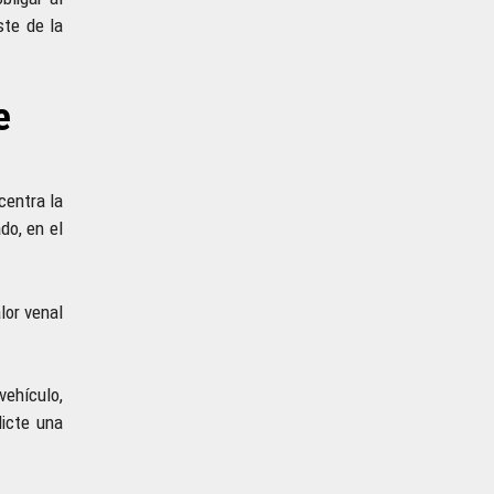
ste de la
e
centra la
do, en el
lor venal
vehículo,
dicte una