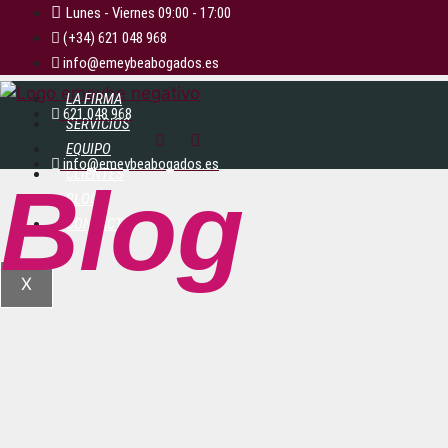
Lunes - Viernes 09:00 - 17:00
(+34) 621 048 968
info@emeybeabogados.es
LA FIRMA
621 048 968
SERVICIOS
EQUIPO
info@emeybeabogados.es
CLIENTES
Blog
BLOG
CONTACTO
X