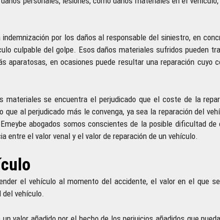
o daños personales, lesiones, como daños materiales en el vehículo
indemnización por los daños al responsable del siniestro, en concr
culo culpable del golpe. Esos daños materiales sufridos pueden tr
ás aparatosas, en ocasiones puede resultar una reparación cuyo 
 materiales se encuentra el perjudicado que el coste de la repa
lo que al perjudicado más le convenga, ya sea la reparación del vehí
Emeybe abogados somos conscientes de la posible dificultad de 
a entre el valor venal y el valor de reparación de un vehículo.
ículo
 vender el vehículo al momento del accidente, el valor en el que s
 del vehículo.
e un valor añadido por el hecho de los perjuicios añadidos que pueda 