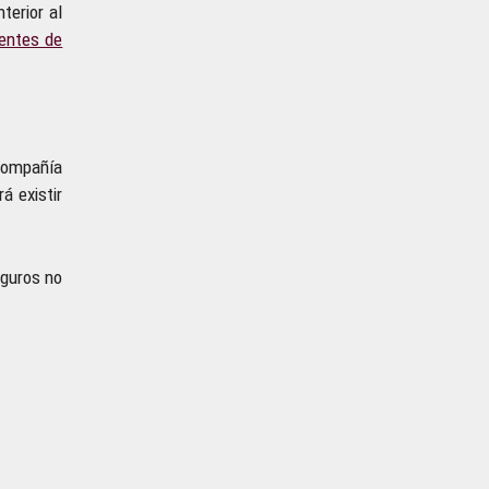
terior al
entes de
compañía
á existir
eguros no