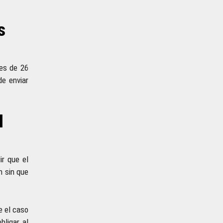
s
res de 26
de enviar
l
ir que el
n sin que
e el caso
bligar al