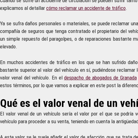
Cuando se sufre un accidente de circulación se pueden sufrir tant
explicamos al detallar
cómo reclamar un accidente de tráfico
.
Ya se sufra daños personales o materiales, se puede reclamar una 
compañía de seguros que tenga contratado el propietario del vehí
un simple repuesto del paragolpes, o de reparaciones bastante m
elevado.
En muchos accidentes de tráfico en los que se han sufrido daños
bastante superior al valor del vehículo en sí, pudiéndose reclamar 
valor venal del vehículo. En el
despacho de abogados de Granada
estos términos, por lo que vamos a explicar en este post la diferenci
Qué es el valor venal de un veh
El valor venal de un vehículo sería el valor por el que se podría
vehículo para proceder a su venta, teniendo en cuenta la antigüedad
A este valor se le suele añadir el valor de afección, que se trata d