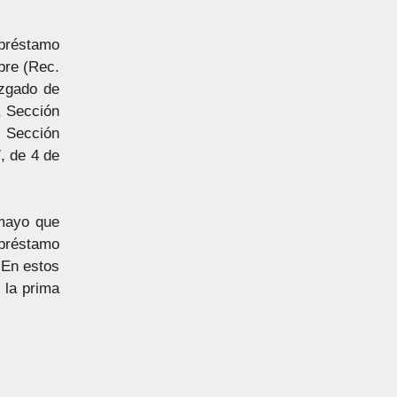
préstamo
bre (Rec.
uzgado de
, Sección
, Sección
, de 4 de
 mayo que
 préstamo
 En estos
 la prima