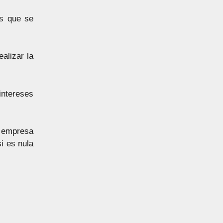
es que se
alizar la
intereses
a empresa
i es nula