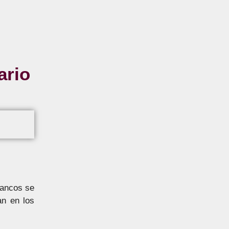
ario
bancos se
an en los