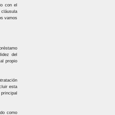
do con el
 cláusula
os vamos
 préstamo
lidez del
al propio
tratación
luir esta
principal
sado como