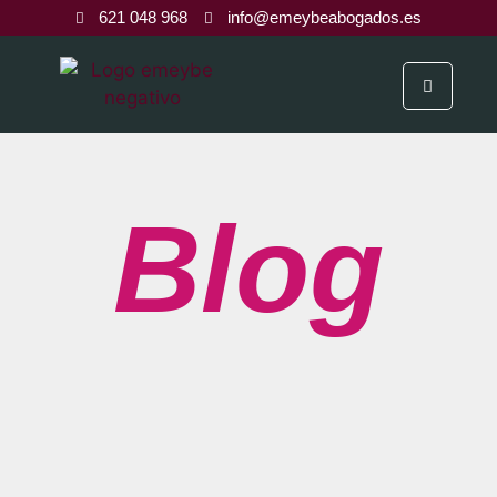
621 048 968
info@emeybeabogados.es
Blog