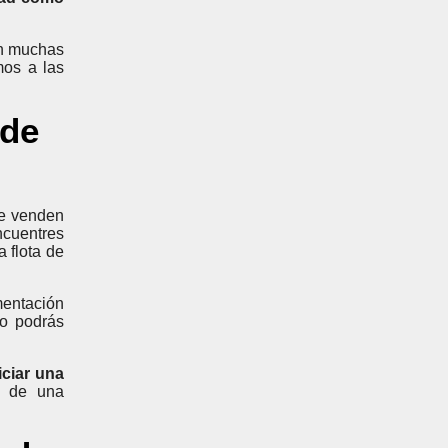
on muchas
mos a las
ede
ue venden
ncuentres
 flota de
mentación
lo podrás
iciar una
n de una