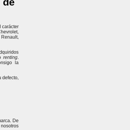
 de
 carácter
hevrolet,
 Renault,
dquiridos
o
renting
.
nsigo la
 defecto,
marca. De
 nosotros