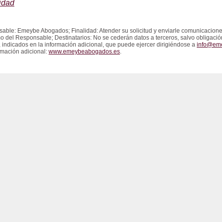
cidad
able: Emeybe Abogados; Finalidad: Atender su solicitud y enviarle comunicacione
imo del Responsable; Destinatarios: No se cederán datos a terceros, salvo obligaci
os, indicados en la información adicional, que puede ejercer dirigiéndose a
info@em
rmación adicional:
www.emeybeabogados.es
.