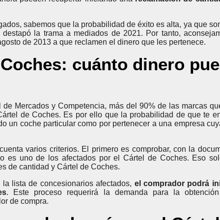
os, sabemos que la probabilidad de éxito es alta, ya que s
destapó la trama a mediados de 2021. Por tanto, aconseja
agosto de 2013 a que reclamen el dinero que les pertenece.
e Coches: cuánto dinero pu
al de Mercados y Competencia, más del 90% de las marcas q
ártel de Coches. Es por ello que la probabilidad de que te e
ado un coche particular como por pertenecer a una empresa cuya
uenta varios criterios. El primero es comprobar, con la docu
ulo es uno de los afectados por el Cártel de Coches. Eso so
s de cantidad y Cártel de Coches.
la lista de concesionarios afectados,
el comprador podrá in
es
. Este proceso requerirá la demanda para la obtenció
alor de compra.