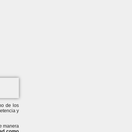
no de los
etencia y
de manera
dad como